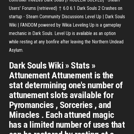
Users' Forums (retrieved) ↑ 6.0 6.1 Dark Souls 2 Crashes on
startup - Steam Community Discussions Level Up | Dark Souls
Wiki | FANDOM powered by Wikia Leveling Up is a gameplay
mechanic in Dark Souls. Level Up is available as an option
while resting at any bonfire after leaving the Northern Undead
Asylum.
Dark Souls Wiki » Stats »
Attunement Attunement is the
stat determining one's number of
attunement slots available for
Pyromancies , Sorceries , and
Miracles . Each attuned magic
has a limited number of uses that