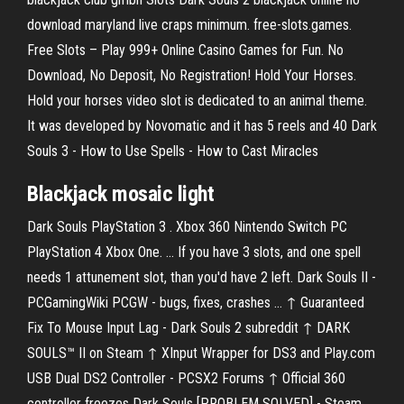
download maryland live craps minimum. free-slots.games.
Free Slots – Play 999+ Online Casino Games for Fun. No
Download, No Deposit, No Registration! Hold Your Horses.
Hold your horses video slot is dedicated to an animal theme.
It was developed by Novomatic and it has 5 reels and 40 Dark
Souls 3 - How to Use Spells - How to Cast Miracles
Blackjack mosaic light
Dark Souls PlayStation 3 . Xbox 360 Nintendo Switch PC
PlayStation 4 Xbox One. ... If you have 3 slots, and one spell
needs 1 attunement slot, than you'd have 2 left. Dark Souls II -
PCGamingWiki PCGW - bugs, fixes, crashes ... ↑ Guaranteed
Fix To Mouse Input Lag - Dark Souls 2 subreddit ↑ DARK
SOULS™ II on Steam ↑ XInput Wrapper for DS3 and Play.com
USB Dual DS2 Controller - PCSX2 Forums ↑ Official 360
controller freezes Dark Souls [PROBLEM SOLVED] - Steam