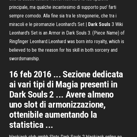
principale, ma qualche incantesimo di supporto puo' farti
sempre comodo. Alla fine sia tra le stregonerie, che tra i
miracoli e le piromanzie Leonhard's Set |
Dark
Souls
3 Wiki
Leonhard's Set is an Armor in Dark Souls 3. (Piece Name) of
Ringfinger Leonhard.Leonhard was born into royalty, which is
believed to be the reason for his skill in both sorcery and
swordsmanship.
16 feb 2016 ... Sezione dedicata
ai vari tipi di Magia presenti in
Dark Souls 2 ... Avere almeno
uno slot di armonizzazione,
ottenibile aumentando la
statistica ...
blackjack club gmbh Slots Dark Souls 2 blackjack online no