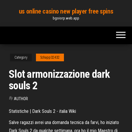
Skip
us online casino new player free spins
to
bgoiorp.web.app
the
content
Category
Schapp32432
Slot armonizzazione dark
souls 2
By
AUTHOR
Statistiche | Dark Souls 2 - italia Wiki
Salve ragazzi avrei una domanda tecnica da farvi, ho iniziato
Dark Souls 2 da qualche settimana, ora ho il mio Maestro di